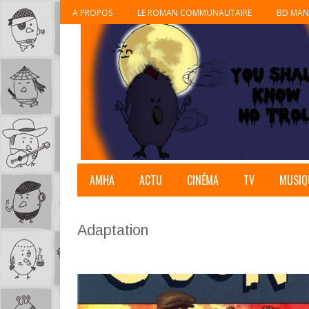
A PROPOS
LE ROMAN COMMUNAUTAIRE
BD MAN
AMHA
ACTU
CINÉMA
TV
MUSIQ
Adaptation