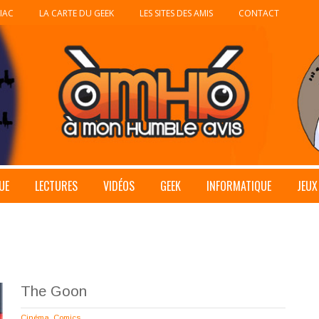
IAC
LA CARTE DU GEEK
LES SITES DES AMIS
CONTACT
UE
LECTURES
VIDÉOS
GEEK
INFORMATIQUE
JEUX
The Goon
Cinéma
,
Comics