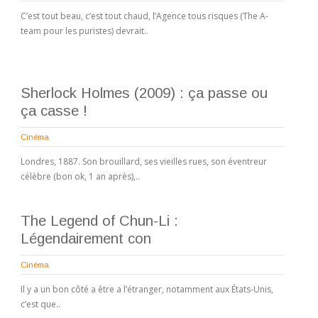
C’est tout beau, c’est tout chaud, l’Agence tous risques (The A-
team pour les puristes) devrait..
Sherlock Holmes (2009) : ça passe ou
ça casse !
Cinéma
Londres, 1887. Son brouillard, ses vieilles rues, son éventreur
célèbre (bon ok, 1 an après),..
The Legend of Chun-Li :
Légendairement con
Cinéma
Il y a un bon côté a être a l’étranger, notamment aux États-Unis,
c’est que..