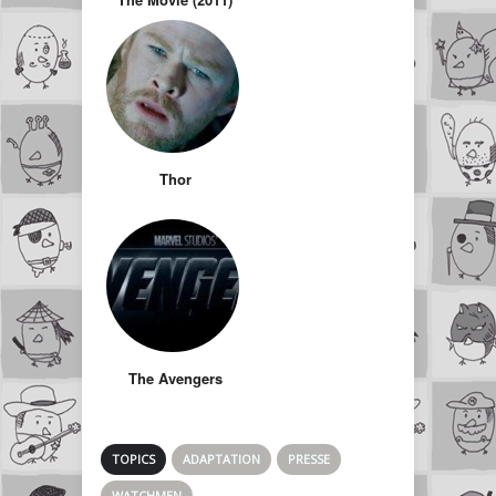
Thor
The Avengers
TOPICS
ADAPTATION
PRESSE
WATCHMEN