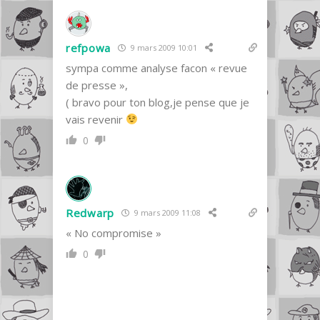
refpowa
9 mars 2009 10:01
sympa comme analyse facon « revue
de presse »,
( bravo pour ton blog,je pense que je
vais revenir
0
Redwarp
9 mars 2009 11:08
« No compromise »
0