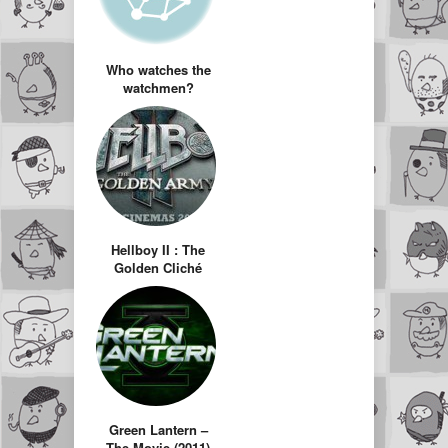
Who watches the
watchmen?
Hellboy II : The
Golden Cliché
Green Lantern –
The Movie (2011)