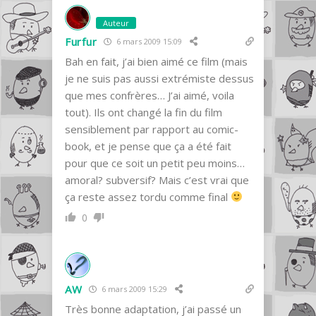
Auteur
Furfur
6 mars 2009 15:09
Bah en fait, j’ai bien aimé ce film (mais
je ne suis pas aussi extrémiste dessus
que mes confrères… J’ai aimé, voila
tout). Ils ont changé la fin du film
sensiblement par rapport au comic-
book, et je pense que ça a été fait
pour que ce soit un petit peu moins…
amoral? subversif? Mais c’est vrai que
ça reste assez tordu comme final
0
AW
6 mars 2009 15:29
Très bonne adaptation, j’ai passé un