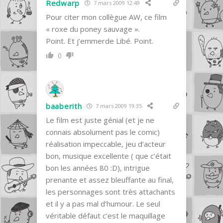
Redwarp
7 mars 2009 12:49
Pour citer mon collègue AW, ce film
« roxe du poney sauvage ».
Point. Et j’emmerde Libé. Point.
0
baaberith
7 mars 2009 19:35
Le film est juste génial (et je ne
connais absolument pas le comic)
réalisation impeccable, jeu d’acteur
bon, musique excellente ( que c’était
bon les années 80 :D), intrigue
prenante et assez bleuffante au final,
les personnages sont très attachants
et il y a pas mal d’humour. Le seul
véritable défaut c’est le maquillage