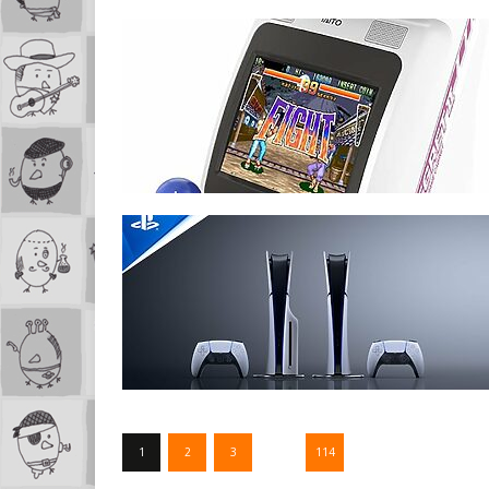
1
2
3
…
114