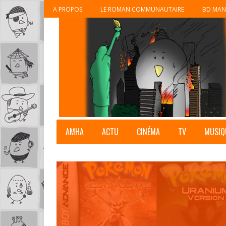
A PROPOS
LE ROMAN COMMUNAUTAIRE
BD MAN
AMHA
ACTU
CINÉMA
TV
MUSIQ