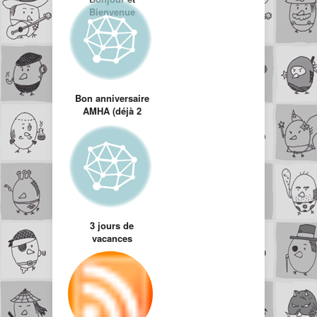
Bienvenue
Bon anniversaire
AMHA (déjà 2
mois)
3 jours de
vacances