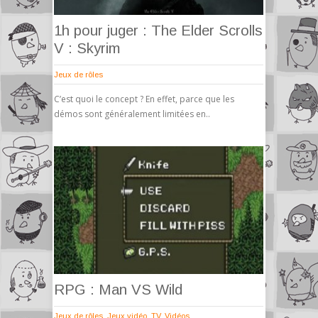
1h pour juger : The Elder Scrolls
V : Skyrim
Jeux de rôles
C’est quoi le concept ? En effet, parce que les
démos sont généralement limitées en..
RPG : Man VS Wild
Jeux de rôles
,
Jeux vidéo
,
TV
,
Vidéos