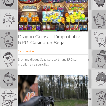
Dragon Coins – L’improbable
RPG-Casino de Sega
Jeux de rôles
Si on me dit que Sega sort sortir une RPG sur
mobile, je ne sourcille..