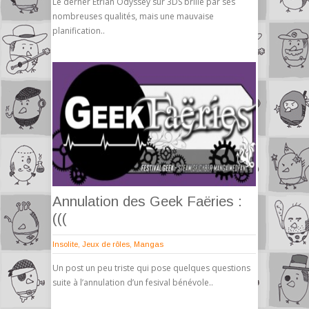
Le derner Etrian Odyssey sur 3DS brille par ses
nombreuses qualités, mais une mauvaise
planification..
Annulation des Geek Faëries :
(((
Insolite
,
Jeux de rôles
,
Mangas
Un post un peu triste qui pose quelques questions
suite à l’annulation d’un fesival bénévole..