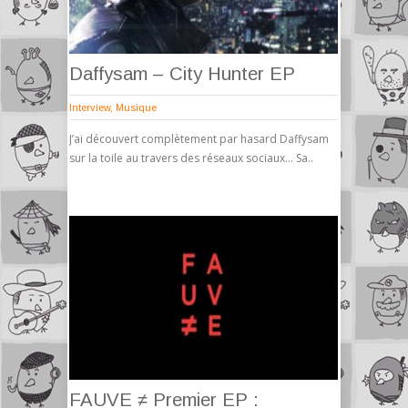
Daffysam – City Hunter EP
Interview
,
Musique
J’ai découvert complètement par hasard Daffysam
sur la toile au travers des réseaux sociaux… Sa..
FAUVE ≠ Premier EP :