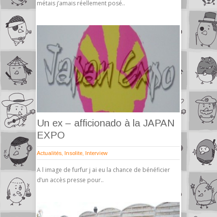
métais j’amais réellement posé..
Un ex – afficionado à la JAPAN
EXPO
Actualités
,
Insolite
,
Interview
A l image de furfur j ai eu la chance de bénéficier
d’un accès presse pour..