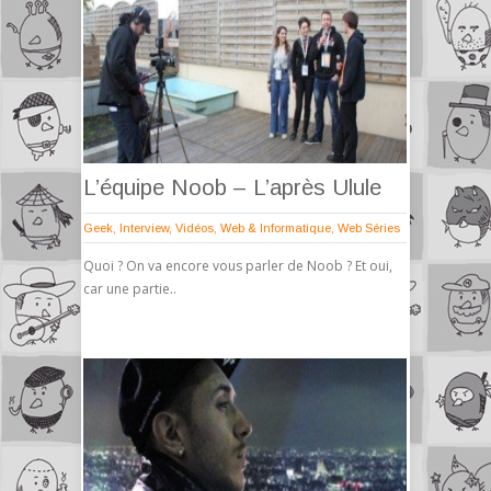
L’équipe Noob – L’après Ulule
Geek
,
Interview
,
Vidéos
,
Web & Informatique
,
Web Séries
Quoi ? On va encore vous parler de Noob ? Et oui,
car une partie..