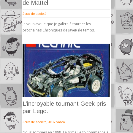
de Mattel
Jeux de société
Je vous avoue que je galère à tourner les
prochaines Chroniques de JayeR (le temps,..
L’incroyable tournant Geek pris
par Lego.
Jeux de société
,
Jeux vidéo
Nous sommes en 1998, La firme Lego commence à