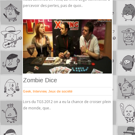
percevoir des pertes, pas de quoi..
Zombie Dice
Geek
,
Interview
,
Jeux de société
Lors du TGS 2012 on a eu la chance de croiser plein
de monde, que..