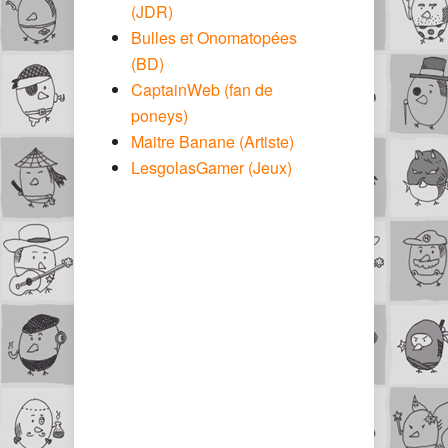
(JDR)
Bulles et Onomatopées
(BD)
CaptainWeb (fan de
poneys)
Maitre Banane (Artiste)
LesgolasGamer (Jeux)