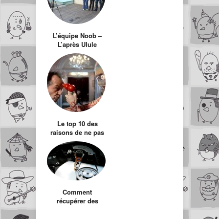
L’équipe Noob –
L’après Ulule
Le top 10 des
raisons de ne pas
prêter sa console à
sa copine
Comment
récupérer des
données
supprimées par