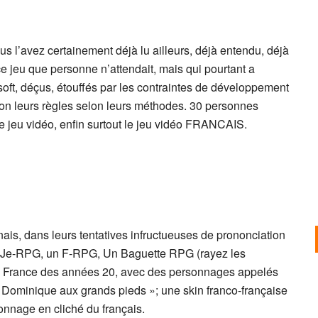
us l’avez certainement déjà lu ailleurs, déjà entendu, déjà
 ce jeu que personne n’attendait, mais qui pourtant a
soft, déçus, étouffés par les contraintes de développement
elon leurs règles selon leurs méthodes. 30 personnes
le jeu vidéo, enfin surtout le jeu vidéo FRANCAIS.
ais, dans leurs tentatives infructueuses de prononciation
ble Je-RPG, un F-RPG, Un Baguette RPG (rayez les
 la France des années 20, avec des personnages appelés
Dominique aux grands pieds »; une skin franco-française
sonnage en cliché du français.