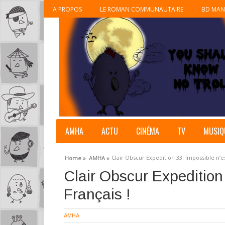
A PROPOS
LE ROMAN COMMUNAUTAIRE
BD MAN
AMHA
ACTU
CINÉMA
TV
MUSIQ
Clair Obscur Expedition 33: Impossible n’es
Home »
AMHA »
Clair Obscur Expedition
Français !
AMHA