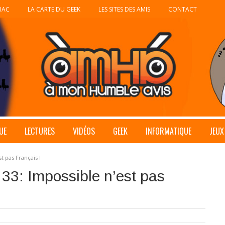
IAC
LA CARTE DU GEEK
LES SITES DES AMIS
CONTACT
UE
LECTURES
VIDÉOS
GEEK
INFORMATIQUE
JEUX
t pas Français !
 33: Impossible n’est pas