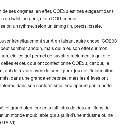
 de ses origines, en effet, COE33 est très exigeant dans
ec un twist: on peut, et on DOIT, même,
elon un rythme, selon un timing fin, précis, ciselé.
puyer frénétiquement sur A en faisant autre chose. COE33
 peut sembler anodin, mais qui a eu son effet sur moi:
-am, etc, ce qui permet de savoir directement à qui elle
 celles et ceux qui ont confectionné COE33, car oui, le
ré, ont déjà vibré avec de prestigieux jeux et l’information
formés, dans une grande entreprise, mais les élèves ont
 enfermé dans son conformisme, trop apeuré par la perte
sé, et grand bien leur en a fait: plus de deux millions de
t un monde inoubliable qui a jailli d’une industrie où ne
 GTA VI)