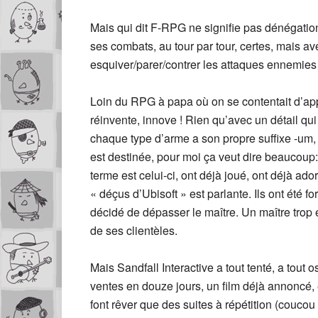
Mais qui dit F-RPG ne signifie pas dénégation
ses combats, au tour par tour, certes, mais av
esquiver/parer/contrer les attaques ennemies s
Loin du RPG à papa où on se contentait d’ap
réinvente, innove ! Rien qu’avec un détail qui
chaque type d’arme a son propre suffixe -um, 
est destinée, pour moi ça veut dire beaucoup:
terme est celui-ci, ont déjà joué, ont déjà ado
« déçus d’Ubisoft » est parlante. Ils ont été 
décidé de dépasser le maître. Un maître trop
de ses clientèles.
Mais Sandfall Interactive a tout tenté, a tout o
ventes en douze jours, un film déjà annoncé, e
font rêver que des suites à répétition (coucou