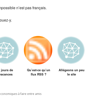
possible n’est pas français.
jouez-y.
 jours de
Qu’est-ce qu’un
Allégeons un peu
vacances
flux RSS ?
le site
(101ème article +
top articles Juillet)
économiques à faire entre amis