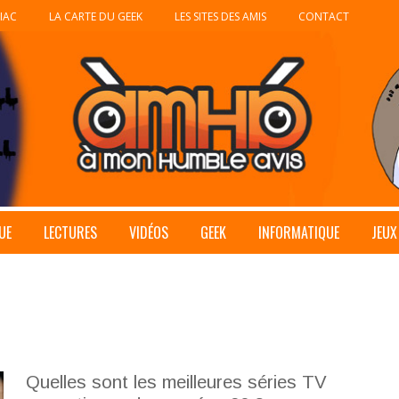
IAC
LA CARTE DU GEEK
LES SITES DES AMIS
CONTACT
UE
LECTURES
VIDÉOS
GEEK
INFORMATIQUE
JEUX
Quelles sont les meilleures séries TV