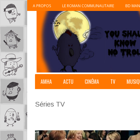
A PROPOS
LE ROMAN COMMUNAUTAIRE
BD MAN
AMHA
ACTU
CINÉMA
TV
MUSIQ
Séries TV