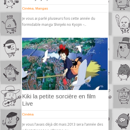
Cinéma
,
Mangas
Je vous ai parlé plusieurs fois cette année du
formidable manga Shinjeki no Kyojin –..
Kiki la petite sorcière en film
Live
Cinéma
Je vous l’avais déjà dit mais 2013 sera l’année des