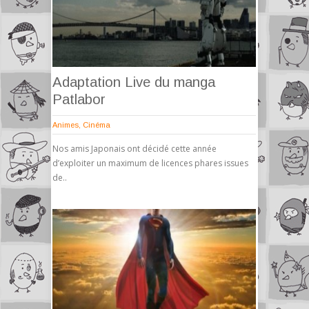
Adaptation Live du manga
Patlabor
Animes
,
Cinéma
Nos amis Japonais ont décidé cette année
d’exploiter un maximum de licences phares issues
de..