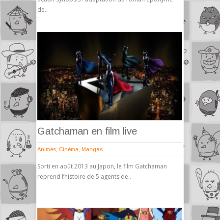
de..
Gatchaman en film live
Animes
,
Cinéma
,
Mangas
Sorti en août 2013 au Japon, le film Gatchaman
reprend l’histoire de 5 agents de..