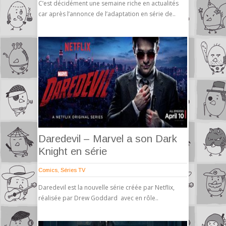
C’est décidément une semaine riche en actualités
car après l’annonce de l’adaptation en série de..
Daredevil – Marvel a son Dark
Knight en série
Comics
,
Séries TV
Daredevil est la nouvelle série créée par Netflix,
réalisée par Drew Goddard avec en rôle..