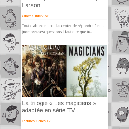
Larson
Cinéma
,
Interview
Tout d’abord merci d’accepter de répondre à nos
(nombreuses) questions il faut dire que tu..
La trilogie « Les magiciens »
adaptée en série TV
Lectures
,
Séries TV