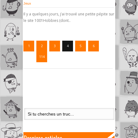
Jeux
Il y a quelques jours, j’ai trouvé une petite pépite sur
le site 1001Hobbies (dont..
1
2
3
4
5
6
…
114