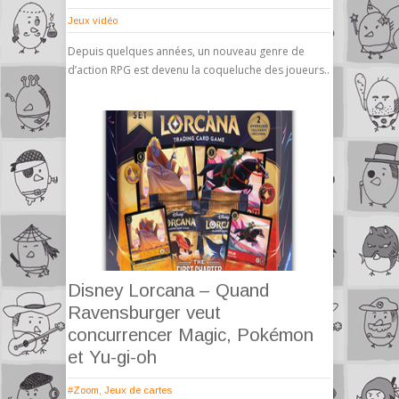
Jeux vidéo
Depuis quelques années, un nouveau genre de
d’action RPG est devenu la coqueluche des joueurs..
Disney Lorcana – Quand
Ravensburger veut
concurrencer Magic, Pokémon
et Yu-gi-oh
#Zoom
,
Jeux de cartes