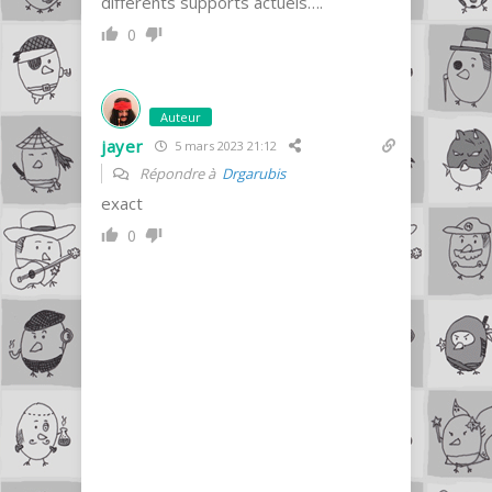
différents supports actuels….
0
Auteur
jayer
5 mars 2023 21:12
Répondre à
Drgarubis
exact
0