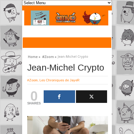
Jean-Michel Crypto
Home »
#Zoom »
Jean-Michel Crypto
#Zoom
,
Les Chroniques de JayeR
0
SHARES