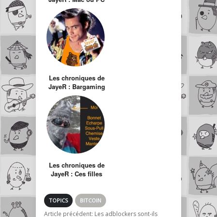
?
Les chroniques de
JayeR : Bargaming
11
Les chroniques de
JayeR : Ces filles
qui n’ont pas
froid…
TOPICS
BITCOIN
Article précédent:
Les adblockers sont-ils