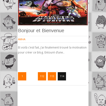
Bonjour et Bienvenue
AMHA
Et voilà c’est fait, j’ai finalement trouvé la motivation
pour créer ce blog. Entouré d’une..
1
…
112
113
114