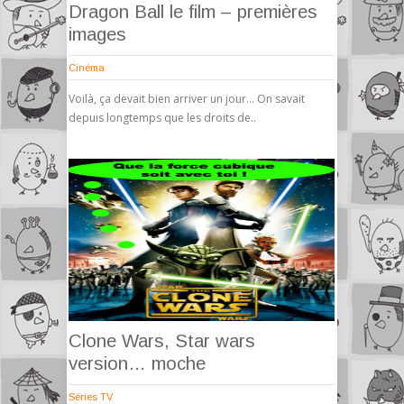
Dragon Ball le film – premières
images
Cinéma
Voilà, ça devait bien arriver un jour… On savait
depuis longtemps que les droits de..
Clone Wars, Star wars
version… moche
Séries TV