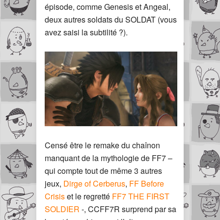
épisode, comme Genesis et Angeal,
deux autres soldats du SOLDAT (vous
avez saisi la subtilité ?).
Censé être le remake du chaînon
manquant de la mythologie de FF7 –
qui compte tout de même 3 autres
jeux,
Dirge of Cerberus
,
FF Before
Crisis
et le regretté
FF7 THE FIRST
SOLDIER
-, CCFF7R surprend par sa