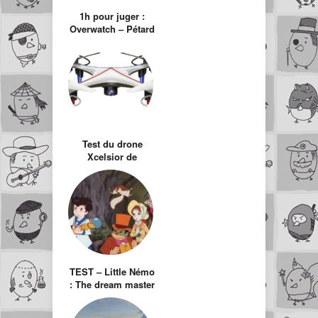
1h pour juger :
Overwatch – Pétard
mouillé pour ce
qui aurait dû être
un jeu free to play
Test du drone
Xcelsior de
Silverlit :
probablement le
meilleur rapport
qualité prix du
moment !
TEST – Little Némo
: The dream master
/ NES – 1990