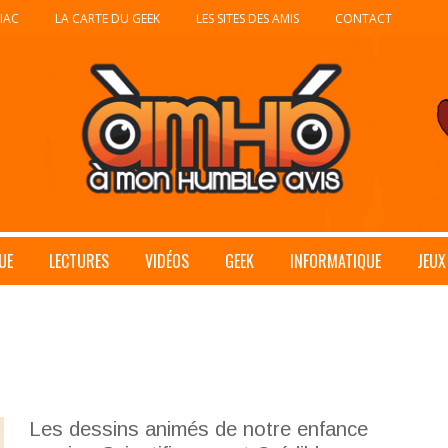
IAC
LA CARTE DU GEEK
LES SITES DES AMIS
CONTACT
UE
LECTURES
VIDÉOS
GEEK
INFORMATIQUE
JEUX
Les dessins animés de notre enfance