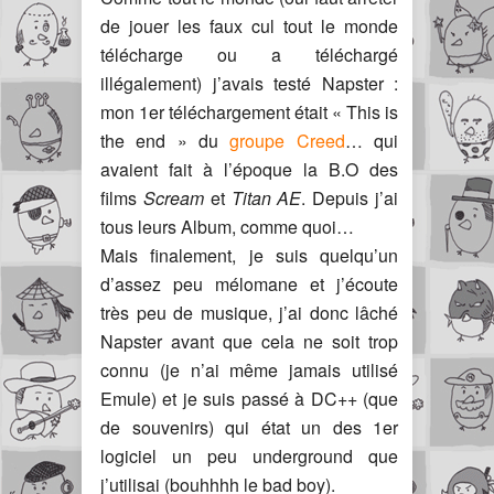
de jouer les faux cul tout le monde
télécharge ou a téléchargé
illégalement) j’avais testé Napster :
mon 1er téléchargement était « This is
the end » du
groupe Creed
… qui
avaient fait à l’époque la B.O des
films
Scream
et
Titan AE
. Depuis j’ai
tous leurs Album, comme quoi…
Mais finalement, je suis quelqu’un
d’assez peu mélomane et j’écoute
très peu de musique, j’ai donc lâché
Napster avant que cela ne soit trop
connu (je n’ai même jamais utilisé
Emule) et je suis passé à DC++ (que
de souvenirs) qui état un des 1er
logiciel un peu underground que
j’utilisai (bouhhhh le bad boy).