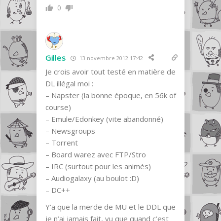
0
Gilles
13 novembre 2012 17:42
Je crois avoir tout testé en matière de
DL illégal moi :
– Napster (la bonne époque, en 56k of
course)
– Emule/Edonkey (vite abandonné)
– Newsgroups
– Torrent
– Board warez avec FTP/Stro
– IRC (surtout pour les animés)
– Audiogalaxy (au boulot :D)
– DC++
Y’a que la merde de MU et le DDL que
je n’ai jamais fait, vu que quand c’est