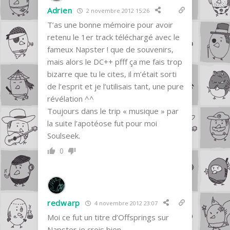
Adrien
2 novembre 2012 15:26
T’as une bonne mémoire pour avoir
retenu le 1er track téléchargé avec le
fameux Napster ! que de souvenirs,
mais alors le DC++ pfff ça me fais trop
bizarre que tu le cites, il m’était sorti
de l’esprit et je l’utilisais tant, une pure
révélation ^^
Toujours dans le trip « musique » par
la suite l’apotéose fut pour moi
Soulseek.
0
redwarp
4 novembre 2012 23:07
Moi ce fut un titre d’Offsprings sur
Napster je crois bien…