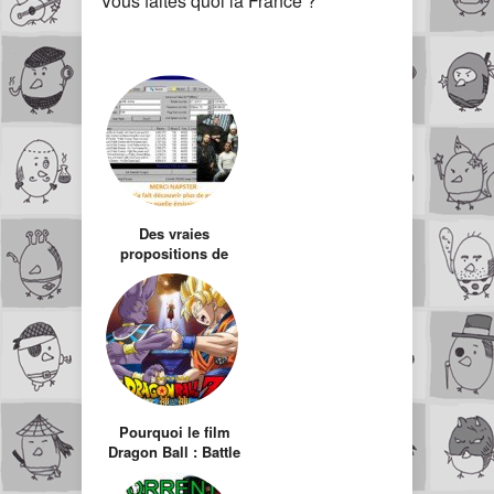
Vous faites quoi la France ?
Des vraies
propositions de
lutte contre le
piratage
Pourquoi le film
Dragon Ball : Battle
of gods, sera le
film le plus piraté