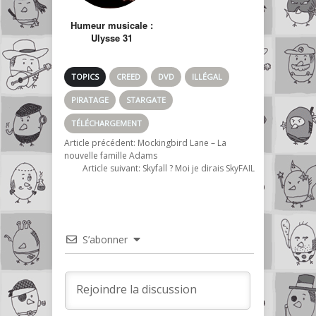
Humeur musicale :
Ulysse 31
Soundtrack
Revisited
TOPICS
CREED
DVD
ILLÉGAL
PIRATAGE
STARGATE
TÉLÉCHARGEMENT
Article précédent:
Mockingbird Lane – La
nouvelle famille Adams
Article suivant:
Skyfall ? Moi je dirais SkyFAIL
S’abonner