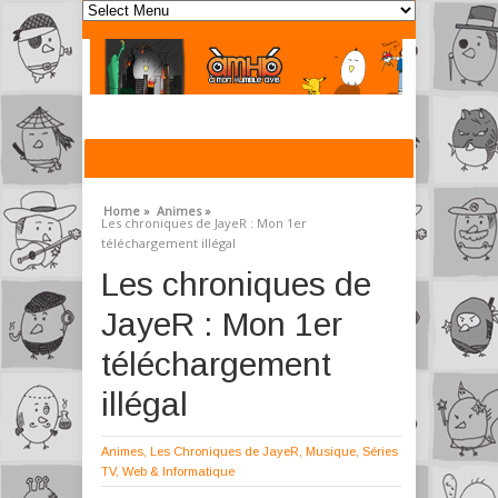
Home »
Animes »
Les chroniques de JayeR : Mon 1er
téléchargement illégal
Les chroniques de
JayeR : Mon 1er
téléchargement
illégal
Animes
,
Les Chroniques de JayeR
,
Musique
,
Séries
TV
,
Web & Informatique