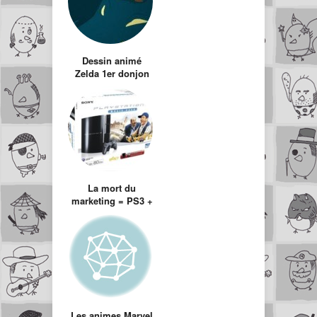
Dessin animé
Zelda 1er donjon
La mort du
marketing = PS3 +
Ch’tis
Les animes Marvel