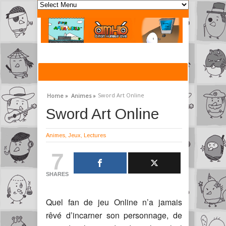
Sword Art Online
Home »
Animes »
Sword Art Online
Animes
,
Jeux
,
Lectures
7
SHARES
Quel fan de jeu Online n’a jamais
rêvé d’incarner son personnage, de