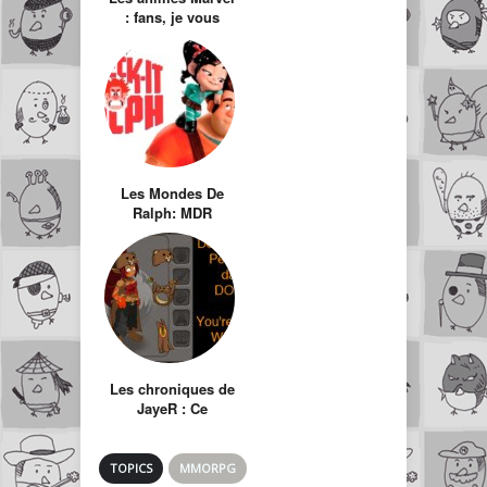
: fans, je vous
aime
Les Mondes De
Ralph: MDR
Les chroniques de
JayeR : Ce
pédophile qui joue
à Dofus
TOPICS
MMORPG