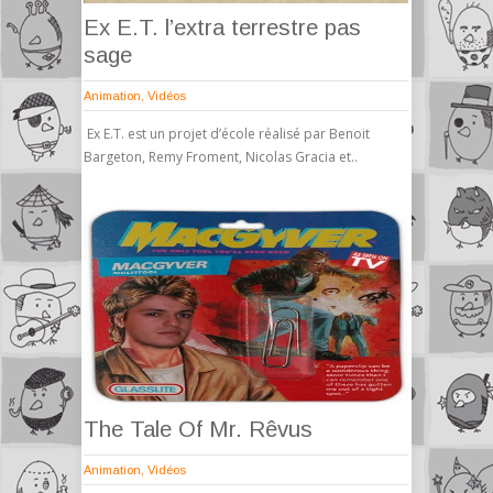
Ex E.T. l’extra terrestre pas
sage
Animation
,
Vidéos
Ex E.T. est un projet d’école réalisé par Benoit
Bargeton, Remy Froment, Nicolas Gracia et..
The Tale Of Mr. Rêvus
Animation
,
Vidéos