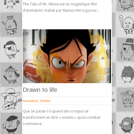
The Tale of Mr. Rêvus est un magnifique film
d’animation réalisé par Marius Herzog pour..
Drawn to life
Animation
,
Vidéos
Que se passe t-il quand des croquis se
transforment en être « vivants » qu’un combat
commence..