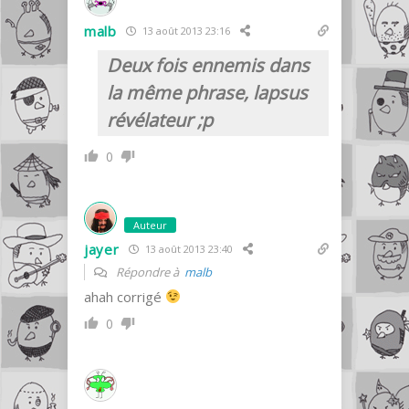
malb
13 août 2013 23:16
Deux fois ennemis dans
la même phrase, lapsus
révélateur ;p
0
Auteur
jayer
13 août 2013 23:40
Répondre à
malb
ahah corrigé
0