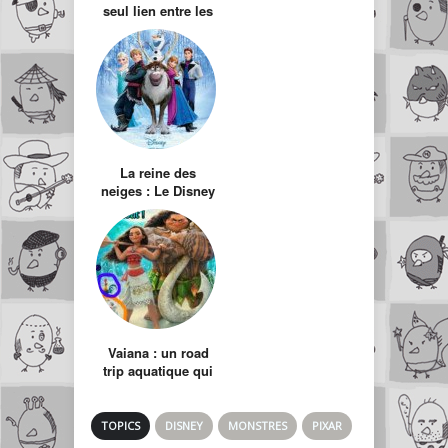
seul lien entre les
films Pixar
La reine des
neiges : Le Disney
qui m’a donné des
frissons
Vaiana : un road
trip aquatique qui
manque de
méchants
charismatiques
TOPICS
DISNEY
MONSTRES
PIXAR