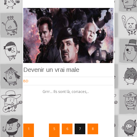
Devenir un vrai male
BD
Grrr… Ils sont là, coriaces,..
1
…
5
6
7
8