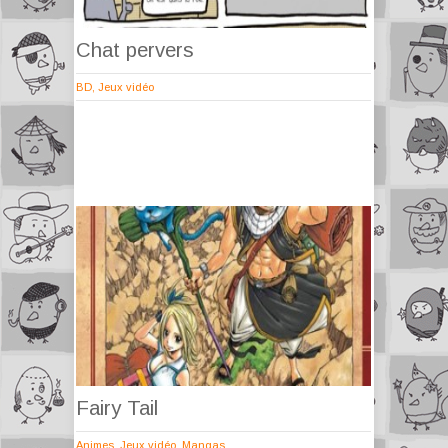
Chat pervers
BD
,
Jeux vidéo
Fairy Tail
Animes
,
Jeux vidéo
,
Mangas