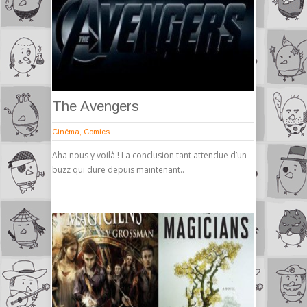
The Avengers
Cinéma
,
Comics
Aha nous y voilà ! La conclusion tant attendue d’un
buzz qui dure depuis maintenant..