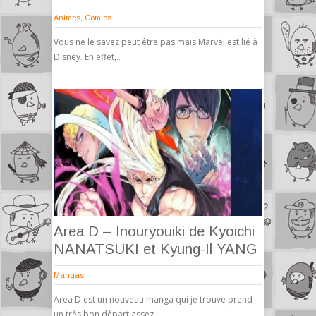
Animes
,
Comics
Vous ne le savez peut être pas mais Marvel est lié à
Disney. En effet,..
Area D – Inouryouiki de Kyoichi
NANATSUKI et Kyung-Il YANG
Mangas
Area D est un nouveau manga qui je trouve prend
un très bon départ assez..