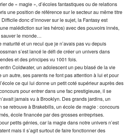
arler de « magie », d’écoles fantastiques ou de relations
 pris une position de référence sur le secteur au même titre
fficile donc d’innover sur le sujet, la Fantasy est
 une malédiction sur les héros) avec des pouvoirs innés,
 et sauver le monde…
 maturité et un recul que je n’avais pas vu depuis
ssman s’est lancé le défi de créer un univers dans
gendes et des principes vu 1001 fois.
entin Coldwater, un adolescent un peu blasé de la vie
e un autre, ses parents ne font pas attention à lui et pour
l’école ce qui lui donne un petit coté supérieur auprès des
concours pour entrer dans une fac prestigieuse, il se
n’avait jamais vu à Brooklyn. Des grands jardins, un
se retrouve à Brakebills, un école de magie : concours
mmés, école financée par des grosses entreprises.
our petits génies, car la magie dans notre univers n’est
ent mais il s’agit surtout de faire fonctionner des