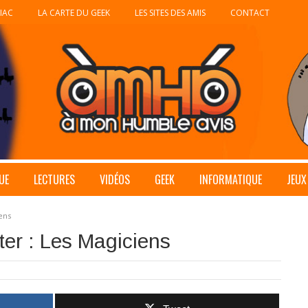
IAC
LA CARTE DU GEEK
LES SITES DES AMIS
CONTACT
UE
LECTURES
VIDÉOS
GEEK
INFORMATIQUE
JEUX
ens
er : Les Magiciens