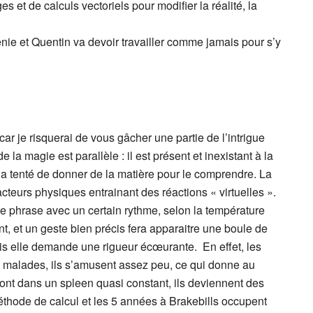
 et de calculs vectoriels pour modifier la réalité, la
nie et Quentin va devoir travailler comme jamais pour s’y
car je risquerai de vous gâcher une partie de l’intrigue
a magie est parallèle : il est présent et inexistant à la
r a tenté de donner de la matière pour le comprendre. La
teurs physiques entrainant des réactions « virtuelles ».
 phrase avec un certain rythme, selon la température
vent, et un geste bien précis fera apparaitre une boule de
is elle demande une rigueur écœurante. En effet, les
s malades, ils s’amusent assez peu, ce qui donne au
nt dans un spleen quasi constant, ils deviennent des
thode de calcul et les 5 années à Brakebills occupent