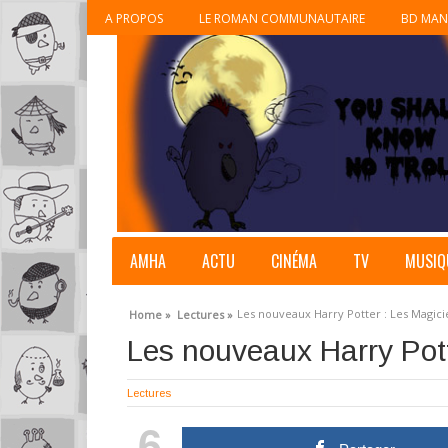
A PROPOS
LE ROMAN COMMUNAUTAIRE
BD MAN
AMHA
ACTU
CINÉMA
TV
MUSIQ
Les nouveaux Harry Potter : Les Magici
Home »
Lectures »
Les nouveaux Harry Pott
Lectures
6