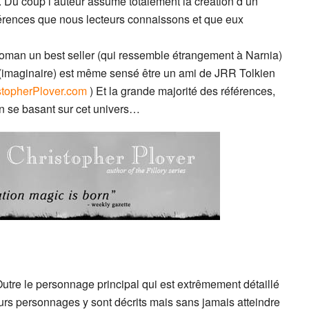
Du coup l’auteur assume totalement la création d’un
éférences que nous lecteurs connaissons et que eux
n roman un best seller (qui ressemble étrangement à Narnia)
r (imaginaire) est même sensé être un ami de JRR Tolkien
stopherPlover.com
) Et la grande majorité des références,
en se basant sur cet univers…
 Outre le personnage principal qui est extrêmement détaillé
urs personnages y sont décrits mais sans jamais atteindre