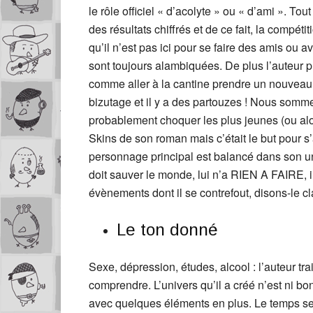
le rôle officiel « d’acolyte » ou « d’ami ». To
des résultats chiffrés et de ce fait, la compé
qu’il n’est pas ici pour se faire des amis ou a
sont toujours alambiquées. De plus l’auteur pr
comme aller à la cantine prendre un nouveau pl
bizutage et il y a des partouzes ! Nous somme 
probablement choquer les plus jeunes (ou alor
Skins de son roman mais c’était le but pour s’
personnage principal est balancé dans son un
doit sauver le monde, lui n’a RIEN A FAIRE, i
évènements dont il se contrefout, disons-le cla
Le ton donné
Sexe, dépression, études, alcool : l’auteur 
comprendre. L’univers qu’il a créé n’est ni bo
avec quelques éléments en plus. Le temps se