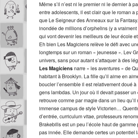
Même s’il n’est ni le premier ni le dernier à p
entre adolescents, il est clair que le roman a
que Le Seigneur des Anneaux sur la Fantasy. Di
inondée de millions d’orphelins (y a vraiment
qui vont devenir les meilleurs de leur école
Eh bien Les Magiciens relève le défi avec une
longtemps sur un roman « jeunesse ». Lev Gro
univers, sans pour autant s’attaquer à des lé
Les Magiciens
narre « les aventures » de Qu
habitant à Brooklyn. La fille qu’il aime en aim
boucler l’ensemble il est relativement doué à 
gens lambdas. Un jour où il devait passer un 
retrouve comme par magie dans un lieu qu’il 
immense campus de style Victorien… Quentin 
d’entrée, curriculum vitae, professeurs reno
Brakebills est un peu l’école haut de gamme p
pas innée. Elle demande certes un potentiel lat