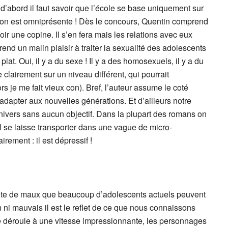
ut d’abord il faut savoir que l’école se base uniquement sur
tition est omniprésente ! Dès le concours, Quentin comprend
voir une copine. Il s’en fera mais les relations avec eux
end un malin plaisir à traiter la sexualité des adolescents
at. Oui, il y a du sexe ! Il y a des homosexuels, il y a du
clairement sur un niveau différent, qui pourrait
s je me fait vieux con). Bref, l’auteur assume le coté
adapter aux nouvelles générations. Et d’ailleurs notre
ivers sans aucun objectif. Dans la plupart des romans on
l se laisse transporter dans une vague de micro-
irement : il est dépressif !
traite de maux que beaucoup d’adolescents actuels peuvent
n ni mauvais il est le reflet de ce que nous connaissons
 déroule à une vitesse impressionnante, les personnages