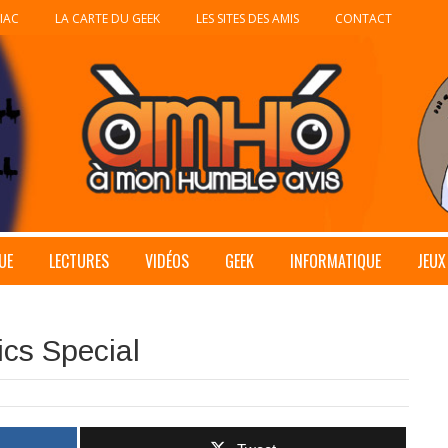
IAC
LA CARTE DU GEEK
LES SITES DES AMIS
CONTACT
UE
LECTURES
VIDÉOS
GEEK
INFORMATIQUE
JEUX
cs Special