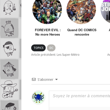
FOREVER EVIL :
Quand DC COMICS
No more Heroes
rencontre
chez DC Comics
MUSCLOR
TOPICS
DC
Article précédent:
Les Super-Métro
Ar
S’abonner