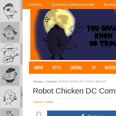
A PROPOS
LE ROMAN COMMUNAUTAIRE
BD MAN
AMHA
ACTU
CINÉMA
TV
MUSIQ
Robot Chicken DC Comics Special
Home »
Comics »
Robot Chicken DC Comi
Comics
,
Vidéos
0