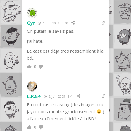
Gyr
1 juin 2009 13:00
Oh putain je savais pas.
J’ai hâte.
Le cast est déjà très ressemblant à la
bd…
0
E.R.84
2 juin 2009 19:41
En tout cas le casting (des images que
jayer nous montre gracieusement
)
à l’air extrêmement fidèle à la BD !
0