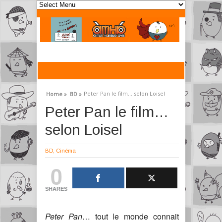
Peter Pan le film… selon Loisel
Home »
BD »
Peter Pan le film…
selon Loisel
BD
,
Cinéma
0
SHARES
Peter Pan
… tout le monde connait