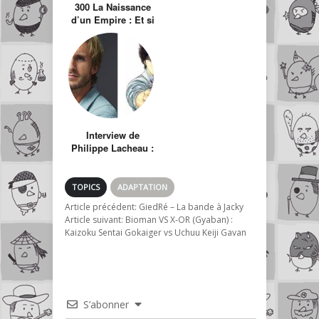
300 La Naissance
d’un Empire : Et si
NRJ 12 se lançait
dans la production
de fan fiction ?
Interview de
Philippe Lacheau :
Tout ce que vous
devez savoir sur
l’adaptation ciné
TOPICS
ADAPTATION
de Nicky Larson
Article précédent:
GiedRé – La bande à Jacky
Article suivant:
Bioman VS X-OR (Gyaban) :
Kaizoku Sentai Gokaiger vs Uchuu Keiji Gavan
S’abonner