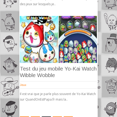
des jeux sur lesquels je..
Test du jeu mobile Yo-Kai Watch
Wibble Wobble
Jeux
Il est vrai que je parle plus souvent de Yo-Kai Watch
sur QuandOnEstPapa.fr mais la..