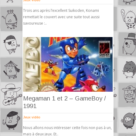
Jeux vidéo
Trois ans après l’excellent Suikoden, Konami
remettait le couvert avec une suite tout aussi
savoureuse :..
Megaman 1 et 2 – GameBoy /
1991
Jeux vidéo
Nous allons nous intéresser cette fois non pas à un,
mais à deux jeux. Et..