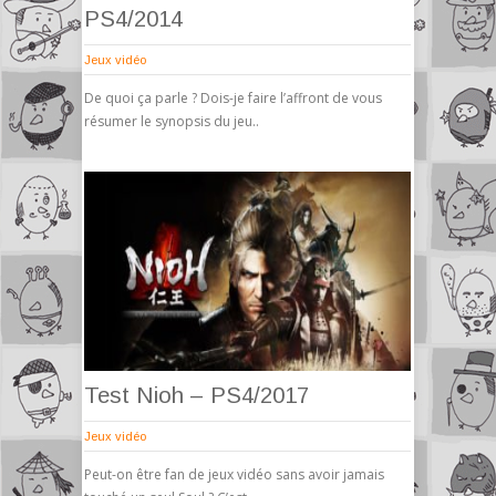
PS4/2014
Jeux vidéo
De quoi ça parle ? Dois-je faire l’affront de vous
résumer le synopsis du jeu..
Test Nioh – PS4/2017
Jeux vidéo
Peut-on être fan de jeux vidéo sans avoir jamais