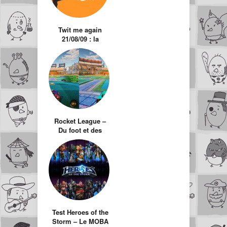
Twit me again
21/08/09 : la
sélection des twits
hors actualité
Rocket League –
Du foot et des
voitures pour un
max de Fun
Test Heroes of the
Storm – Le MOBA