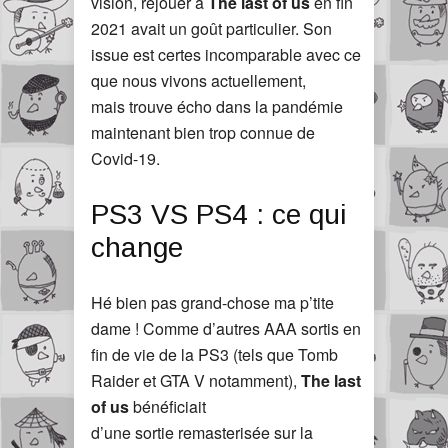
vision, rejouer à
The last of us
en fin
2021 avait un goût particulier. Son
issue est certes incomparable avec ce
que nous vivons actuellement,
mais trouve écho dans la pandémie
maintenant bien trop connue de
Covid-19.
PS3 VS PS4 : ce qui
change
Hé bien pas grand-chose ma p’tite
dame ! Comme d’autres AAA sortis en
fin de vie de la PS3 (tels que Tomb
Raider et GTA V notamment),
The last
of us
bénéficiait
d’une sortie remasterisée sur la