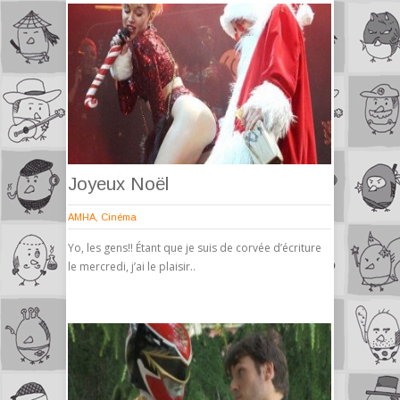
Joyeux Noël
AMHA
,
Cinéma
Yo, les gens!! Étant que je suis de corvée d’écriture
le mercredi, j’ai le plaisir..