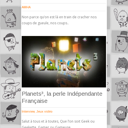
AMHA
Non parce qu’on est là en train de cracher nos
coups de gueule, nos coups..
Planets³, la perle Indépendante
Française
Interview
,
Jeux vidéo
Salut à tous et à toutes, Que l’on soit Geek ou
Geekette, Gamer ou Gameuse,..