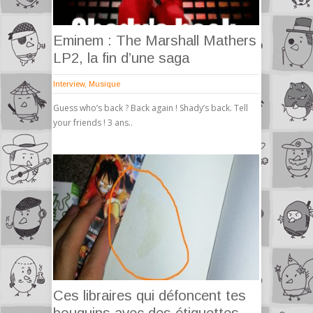
Eminem : The Marshall Mathers
LP2, la fin d’une saga
Interview
,
Musique
Guess who’s back ? Back again ! Shady’s back. Tell
your friends ! 3 ans..
Ces libraires qui défoncent tes