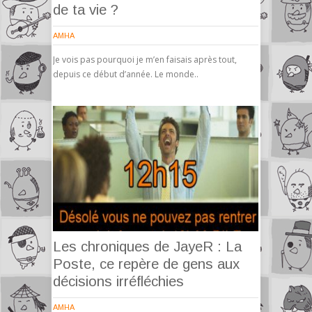
de ta vie ?
AMHA
Je vois pas pourquoi je m’en faisais après tout,
depuis ce début d’année. Le monde..
Les chroniques de JayeR : La
Poste, ce repère de gens aux
décisions irréfléchies
AMHA