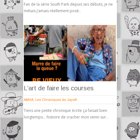
Fan de la série South Park depuis ses débuts, je ne
métais j’amais réellement posé..
L’art de faire les courses
AMHA
,
Les Chroniques de JayeR
Tiens une petite chronique écrite ça faisait bien
longtemps… histoire de cracher mon venin sur..