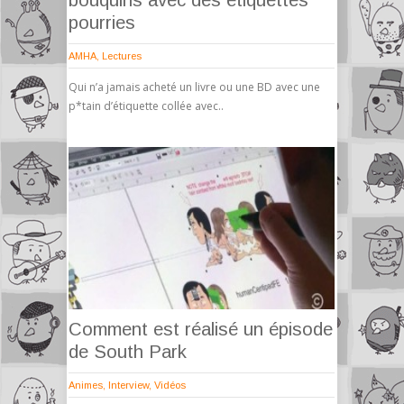
bouquins avec des étiquettes
pourries
AMHA
,
Lectures
Qui n’a jamais acheté un livre ou une BD avec une
p*tain d’étiquette collée avec..
Comment est réalisé un épisode
de South Park
Animes
,
Interview
,
Vidéos