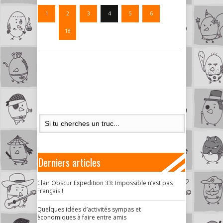
1
2
3
4
5
6
…
18
Derniers articles
Clair Obscur Expedition 33: Impossible n’est pas
Français !
Quelques idées d’activités sympas et
économiques à faire entre amis