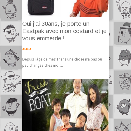
Oui j’ai 30ans, je porte un
Eastpak avec mon costard et je
vous emmerde !
AMHA
Depuis l’âge de mes 14ans une chose n’a pas ou
peu changée chez moi :..