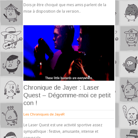
Dois-je être choqué que mes amis parlent de la
mise à disposition de la version..
Chronique de Jayer : Laser
Quest – Dégomme-moi ce petit
con !
Les Chroniques de JayeR
Le Laser Quest est une activité sportive assez
sympathique : festive, amusante, intense et
conviviale..