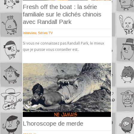
Fresh off the boat : la série
familiale sur le clichés chinois
avec Randall Park
Interview
,
Séries TV
Si vous ne connaissez pas Randall Park, le mieux
que je puisse vous conseiller est..
L’horoscope de merde