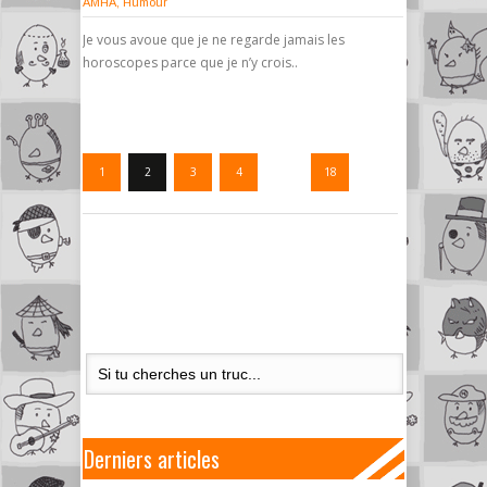
AMHA
,
Humour
Je vous avoue que je ne regarde jamais les
horoscopes parce que je n’y crois..
1
2
3
4
…
18
Derniers articles