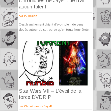
Chroniques de Jayer : Je n’ai
aucun talent
AMHA
,
Roman
C’est franchement chiant d’avoir plein de gens
doués autour de soi, parce qu’en toute honnêteté..
Star Wars VII – L’éveil de la
force DVDRIP
Les Chroniques de JayeR