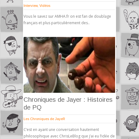
Interview
,
Vidéos
Vous le savez sur AMHA.fr on est fan de doublage
français et plus particulièrement des..
Chroniques de Jayer : Histoires
de PQ
Les Chroniques de JayeR
C’est en ayant une conversation hautement
philosophique avec ChrisLeBlog que j’ai eu l’idée de