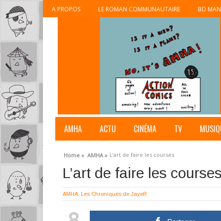
A PROPOS
LE ROMAN COMMUNAUTAIRE
BD MAN
AMHA
ACTU
CINÉMA
TV
MUSIQ
L’art de faire les courses
Home »
AMHA »
L’art de faire les course
AMHA
,
Les Chroniques de JayeR
8