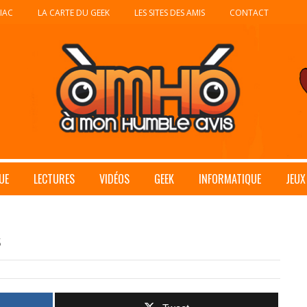
IAC
LA CARTE DU GEEK
LES SITES DES AMIS
CONTACT
UE
LECTURES
VIDÉOS
GEEK
INFORMATIQUE
JEUX
s