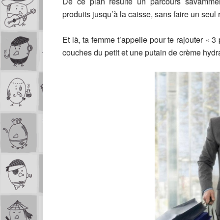
De ce plan résulte un parcours savamment
produits jusqu’à la caisse, sans faire un se
Et là, ta femme t’appelle pour te rajouter « 3 p
couches du petit et une putain de crème hydra