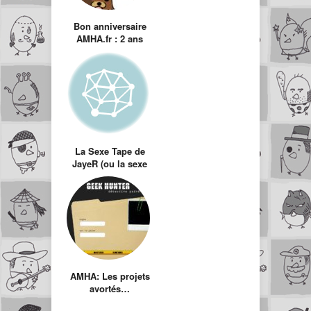
Bon anniversaire
AMHA.fr : 2 ans
déjà
La Sexe Tape de
JayeR (ou la sexe
tape d’un geek)
AMHA: Les projets
avortés…