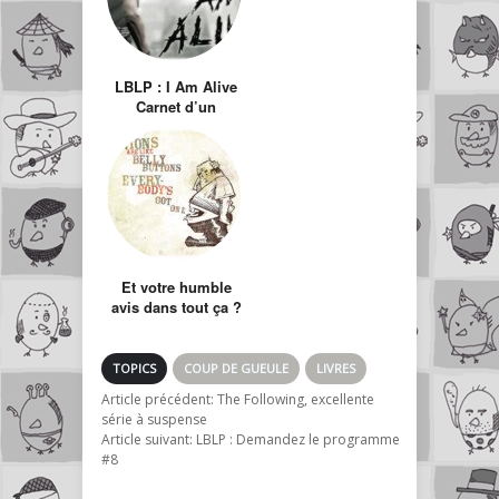
LBLP : I Am Alive
Carnet d’un
rescapé : Episode
1 retour à
Haventon
Et votre humble
avis dans tout ça ?
TOPICS
COUP DE GUEULE
LIVRES
Article précédent:
The Following, excellente
série à suspense
Article suivant:
LBLP : Demandez le programme
#8