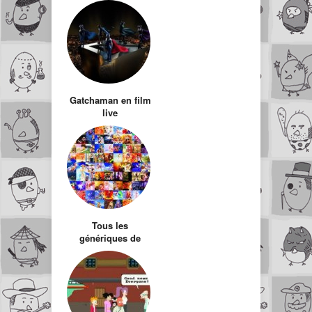
Gatchaman en film
live
Tous les
génériques de
dessins animés se
ressemblent