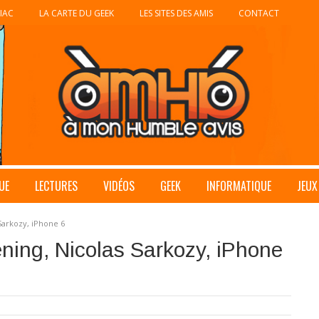
IAC
LA CARTE DU GEEK
LES SITES DES AMIS
CONTACT
UE
LECTURES
VIDÉOS
GEEK
INFORMATIQUE
JEUX
Sarkozy, iPhone 6
ning, Nicolas Sarkozy, iPhone