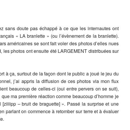
vez sans doute pas échappé à ce que les internautes ont
çais « LA branlette » (ou l’évènement de la branlette).
ars américaines se sont fait voler des photos d’elles nues
ud, les photos ont ensuite été LARGEMENT distribuées sur
t à ça, surtout de la façon dont le public a joué le jeu du
el, j’ai appris la diffusion de ces photos via mon flux
ent beaucoup de celles-ci (oui entre pervers on se suit),
ue que ma première réaction comme beaucoup d’homme je
[ziiiipp – bruit de braguette] ». Passé la surprise et une
 en parlant on commence à retomber sur terre et à évaluer
e.