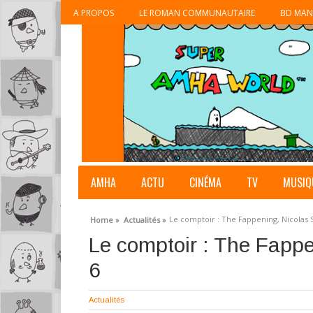
A PROPOS
LE ROMAN COMMUNAUTAIRE
BD MAN
AMHA
ACTU
CINÉMA
TV
MUSIQ
Le comptoir : The Fappening, Nicolas 
Home »
Actualités »
Le comptoir : The Fappe
6
Actualités