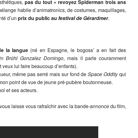
sthétiques,
pas du tout « revoyez Spiderman trois ans
mélange habile d’animatronics, de costumes, maquillages,
onté d’un
prix du public au
festival de Gérardmer
.
de la langue
(né en Espagne, le bogoss’ a en fait des
tin Brühl Gonzalez Domingo
, mais il parle couramment
et veux lui faire beaucoup d’enfants).
ueur, même pas serré mais sur fond de
Space Oddity
qui
 mon point de vue de jeune pré-pubère boutonneuse.
l et ses acteurs.
 vous laisse vous rafraîchir avec la bande-annonce du film,