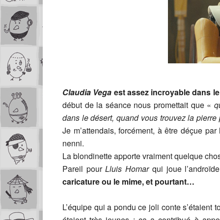
Claudia Vega
est assez incroyable dans le
début de la séance nous promettait que «
q
dans le désert, quand vous trouvez la pierre 
Je m’attendais, forcément, à être déçue par l
nenni.
La blondinette apporte vraiment quelque chos
Pareil pour
Lluis Homar
qui joue l’androïd
caricature ou le mime, et pourtant…
L’équipe qui a pondu ce joli conte s’étaien
étaient très jeunes : ça a contribué à app