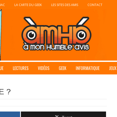
IAC
LA CARTE DU GEEK
LES SITES DES AMIS
CONTACT
UE
LECTURES
VIDÉOS
GEEK
INFORMATIQUE
JEUX
E ?