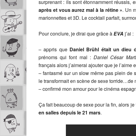
surprenant : ils sont étonnamment réussis, e
après et vous aurez mal à la rétine »
. Un 
marionnettes et 3D. Le cocktail parfait, surm
Pour conclure, je dirai que grâce à
EVA
j’ai :
– appris que
Daniel Brühl était un dieu 
prénoms qui font mal :
Daniel César Mar
français alors j’aimerai ajouter que je l’aime 
– fantasmé sur un slow même pas plein de s
le transformait en scène de sexe torride…de
– confirmé mon amour pour le cinéma espagno
Ça fait beaucoup de sexe pour la fin, alors je
en salles depuis le 21 mars
.