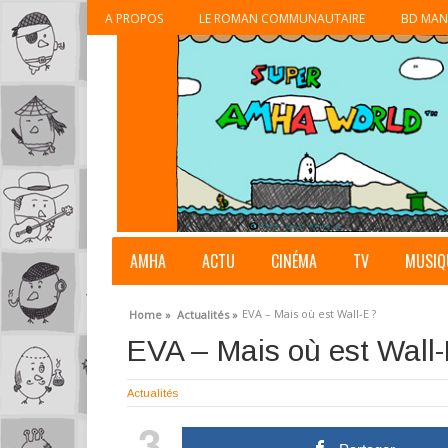
A PROPOS
LE ROMAN COMMUNAUTAIRE
BD MAN
AMHA
ACTU
CINÉMA
TV
MUSIQ
EVA – Mais où est Wall-E ?
Home »
Actualités »
EVA – Mais où est Wall-
Actualités
3