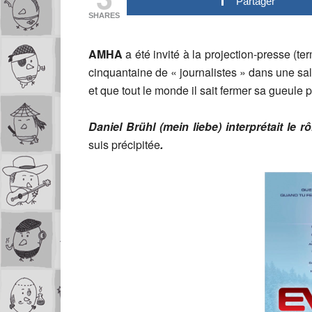
Partager
SHARES
AMHA
a été invité à la projection-presse (te
cinquantaine de « journalistes » dans une s
et que tout le monde il sait fermer sa gueule 
Daniel Brühl
(mein liebe) interprétait le r
suis précipitée
.