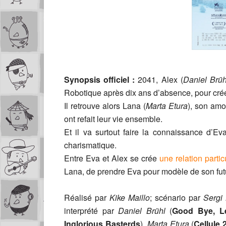
Synopsis officiel :
2041, Alex (
Daniel Brüh
Robotique après dix ans d’absence, pour créer
Il retrouve alors Lana (
Marta Etura
), son amo
ont refait leur vie ensemble.
Et il va surtout faire la connaissance d’Eva
charismatique.
Entre Eva et Alex se crée
une relation partic
Lana, de prendre Eva pour modèle de son fu
Réalisé par
Kike Maillo
; scénario par
Sergi 
interprété par
Daniel Brühl
(
Good Bye, Le
Inglorious Basterds
),
Marta Etura
(
Cellule 