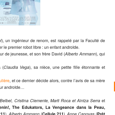
l
), un ingénieur de renom, est rappelé par la Faculté de
 le premier robot libre : un enfant androïde.
ur de jeunesse, et son frère David (
Alberto Ammann
), qui
 (
Claudia Vega
), sa nièce, une petite fille étonnante et
ulière
, et ce dernier décide alors, contre l’avis de sa mère
tur androïde…
Belbel, Cristina Clemente, Marti Roca et Aintza Serra
et
nin!, The Edukators, La Vengeance dans la Peau,
211
),
Alberto Ammann
(
Cellule 211
),
Anne Canovas
(
Prêt