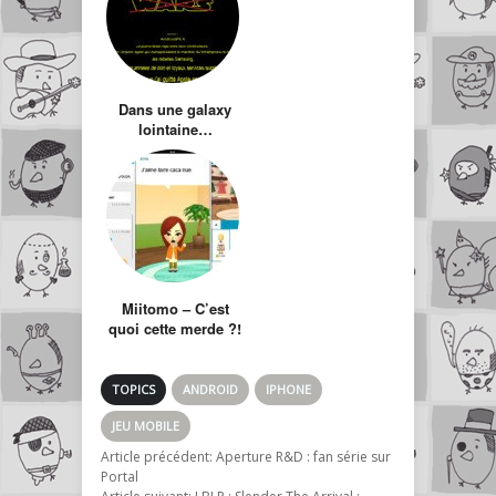
Dans une galaxy
lointaine…
Miitomo – C’est
quoi cette merde ?!
Big brother
complex !
TOPICS
ANDROID
IPHONE
JEU MOBILE
Article précédent:
Aperture R&D : fan série sur
Portal