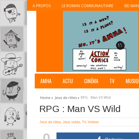
A PROPOS
LE ROMAN COMMUNAUTAIRE
BD MAN
AMHA
ACTU
CINÉMA
TV
MUSIQ
RPG : Man VS Wild
Home »
Jeux de rôles »
RPG : Man VS Wild
Jeux de rôles
,
Jeux vidéo
,
TV
,
Vidéos
0