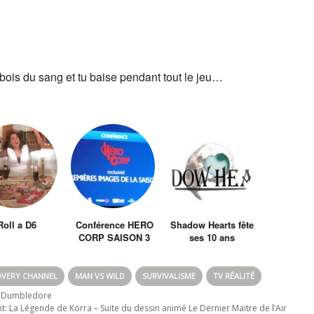
ois du sang et tu baise pendant tout le jeu…
Roll a D6
Conférence HERO
Shadow Hearts fête
CORP SAISON 3
ses 10 ans
OVERY CHANNEL
MAN VS WILD
SURVIVALISME
TV RÉALITÉ
vs Dumbledore
nt:
La Légende de Korra – Suite du dessin animé Le Dernier Maitre de l’Air