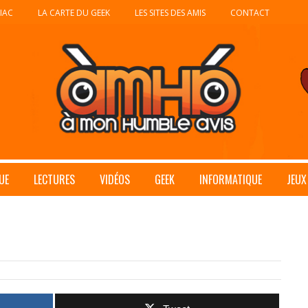
IAC
LA CARTE DU GEEK
LES SITES DES AMIS
CONTACT
UE
LECTURES
VIDÉOS
GEEK
INFORMATIQUE
JEUX