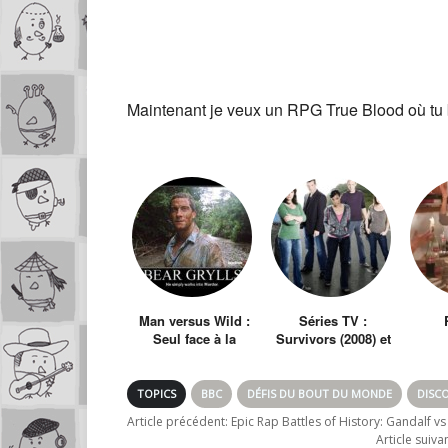
Maintenant je veux un RPG True Blood où tu b
Man versus Wild :
Séries TV :
Seul face à la
Survivors (2008) et
nature
le Survivalisme
TOPICS
BBC
DÉFIS DU BOUT DU MONDE
DISC
Article précédent:
Epic Rap Battles of History: Gandalf 
Article suiva