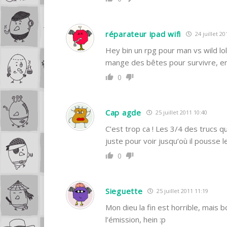
réparateur ipad wifi
24 juillet 20
Hey bin un rpg pour man vs wild lol 
mange des bêtes pour survivre, en 
0
Cap agde
25 juillet 2011 10:40
C’est trop ca ! Les 3/4 des trucs 
juste pour voir jusqu’où il pousse le
0
Sieguette
25 juillet 2011 11:19
Mon dieu la fin est horrible, mais 
l’émission, hein :p