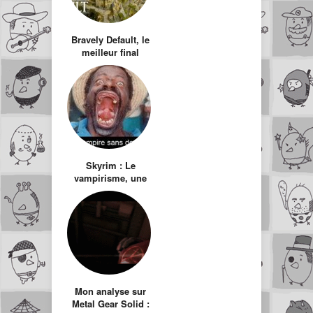
Bravely Default, le
meilleur final
fantasy depuis le 6.
Skyrim : Le
vampirisme, une
connerie injouable
Mon analyse sur
Metal Gear Solid :