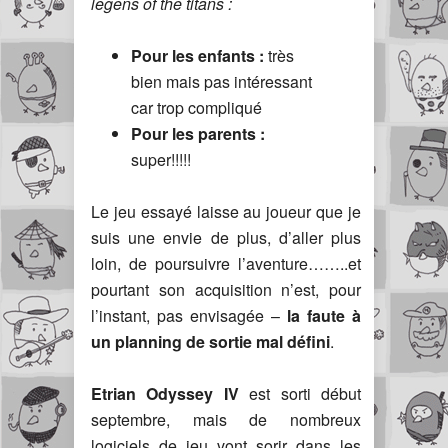
legens of the titans :
Pour les enfants :
très
bien mais pas intéressant
car trop compliqué
Pour les parents :
super!!!!!
Le jeu essayé laisse au joueur que je
suis une envie de plus, d’aller plus
loin, de poursuivre l’aventure……..et
pourtant son acquisition n’est, pour
l’instant, pas envisagée –
la faute à
un planning de sortie mal défini
.
Etrian Odyssey IV
est sorti début
septembre, mais de nombreux
logiciels de jeu vont sorir dans les