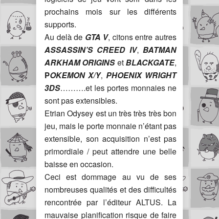
prochains mois sur les différents
supports.
Au delà de
GTA V
, citons entre autres
ASSASSIN’S CREED IV
,
BATMAN
ARKHAM ORIGINS
et
BLACKGATE
,
P
OKEMON X/Y
,
PHOENIX WRIGHT
3DS
……….et les portes monnaies ne
sont pas extensibles.
Etrian Odysey est un très très très bon
jeu, mais le porte monnaie n’étant pas
extensible, son acquisition n’est pas
primordiale / peut attendre une belle
baisse en occasion.
Ceci est dommage au vu de ses
nombreuses qualités et des difficultés
rencontrée par l’éditeur ALTUS. La
mauvaise planification risque de faire