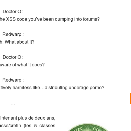
Doctor O :
The XSS code you’ve been dumping into forums?
Redwarp :
. What about it?
Doctor O :
aware of what it does?
Redwarp :
atively harmless like…distributing underage porno?
…
intenant plus de deux ans,
sse/crétin (les 5 classes