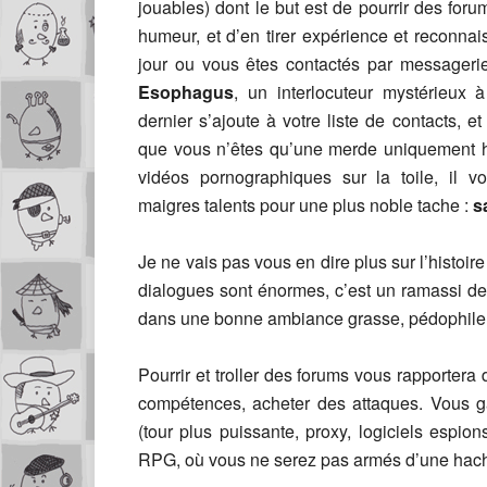
jouables) dont le but est de pourrir des foru
humeur, et d’en tirer expérience et reconn
jour ou vous êtes contactés par messageri
Esophagus
, un interlocuteur mystérieux 
dernier s’ajoute à votre liste de contacts, e
que vous n’êtes qu’une merde uniquement ha
vidéos pornographiques sur la toile, il vo
maigres talents pour une plus noble tache :
s
Je ne vais pas vous en dire plus sur l’histoi
dialogues sont énormes, c’est un ramassi de t
dans une bonne ambiance grasse, pédophile e
Pourrir et troller des forums vous rapportera
compétences, acheter des attaques. Vous g
(tour plus puissante, proxy, logiciels espi
RPG, où vous ne serez pas armés d’une hache