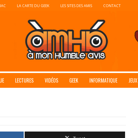
IAC
LA CARTE DU GEEK
LES SITES DES AMIS
CONTACT
UE
LECTURES
VIDÉOS
GEEK
INFORMATIQUE
JEUX