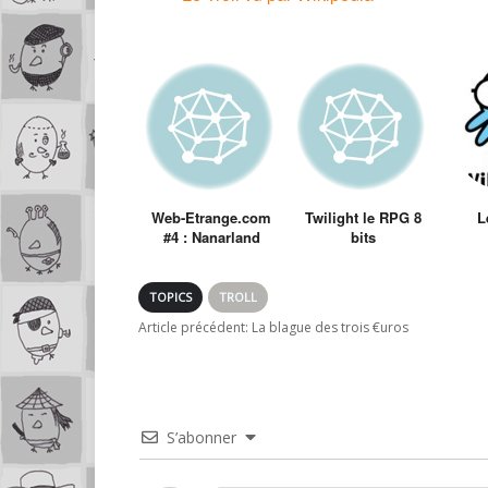
Web-Etrange.com
Twilight le RPG 8
L
#4 : Nanarland
bits
TOPICS
TROLL
Article précédent:
La blague des trois €uros
S’abonner