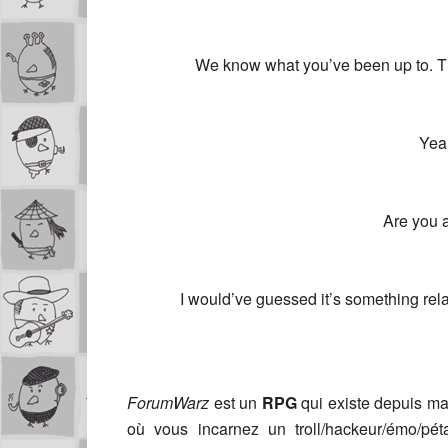
We know what you’ve been up to. 
Yeah
Are you 
I would’ve guessed it’s something rel
ForumWarz
est un
RPG
qui existe depuis ma
où vous incarnez un troll/hackeur/émo/péta