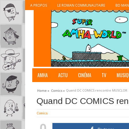
A PROPOS
LE ROMAN COMMUNAUTAIRE
BD MAN
AMHA
ACTU
CINÉMA
TV
MUSIQ
Quand DC COMICS rencontre MUSCLOR
Home »
Comics »
Quand DC COMICS ren
Comics
0