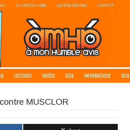
IAC
LA CARTE DU GEEK
LES SITES DES AMIS
CONTACT
UE
LECTURES
VIDÉOS
GEEK
INFORMATIQUE
JEUX
contre MUSCLOR