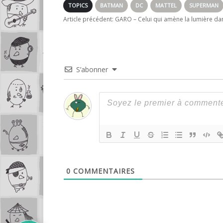
TOPICS
BATMAN
DC
MATTEL
SUPERMAN
Article précédent:
GARO – Celui qui amène la lumière da
S’abonner
0
COMMENTAIRES