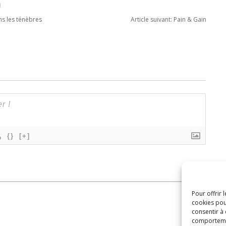
ns les ténèbres
Article suivant:
Pain & Gain
{}
[+]
Pour offrir 
cookies pou
consentir à
comportement