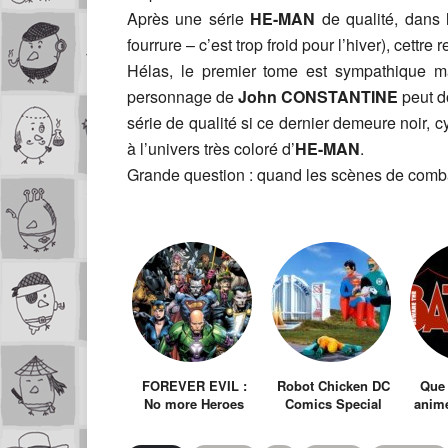
Après une série
HE-MAN
de qualité, dans l
fourrure – c’est trop froid pour l’hiver), cettre
Hélas, le premier tome est sympathique ma
personnage de
John CONSTANTINE
peut d
série de qualité si ce dernier demeure noir, c
à l’univers très coloré d’
HE-MAN
.
Grande question : quand les scènes de combat
FOREVER EVIL :
Robot Chicken DC
Que 
No more Heroes
Comics Special
animé
chez DC Comics