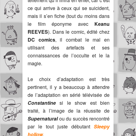
tellement qu’il finira en enfer, car c’est
ce qui arrive à ceux qui se suicident,
mais il s’en fiche (tout du moins dans
le film éponyme avec
Keanu
REEVES
). Dans le comic, édité chez
DC comics
, il combat le mal en
utilisant des artefacts et ses
connaissances de l’occulte et le la
magie.
Le choix d’adaptation est très
pertinent, il y a beaucoup à attendre
de l’adaptation en sérié télévisée de
Constantine
si le show est bien
traité, à l’image de la réussite de
Supernatural
ou du succès rencontré
par le tout juste débutant
Sleepy
hollow
.