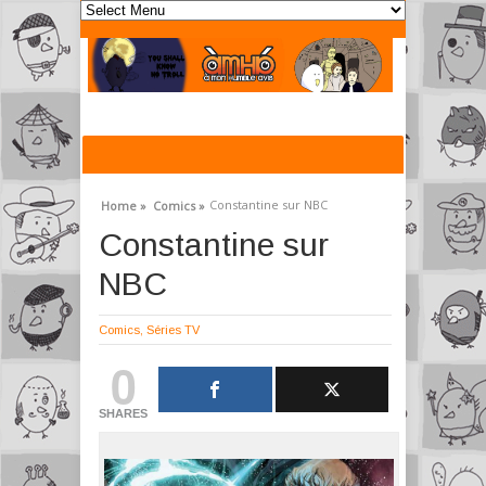
Constantine sur NBC
Home »
Comics »
Constantine sur
NBC
Comics
,
Séries TV
0
SHARES