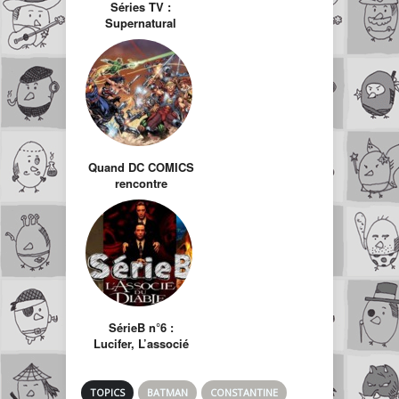
Séries TV :
Supernatural
Quand DC COMICS
rencontre
MUSCLOR
SérieB n°6 :
Lucifer, L’associé
du diable et
Constantine
TOPICS
BATMAN
CONSTANTINE