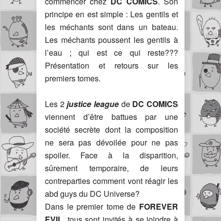
commencer chez
DC COMICS
. Son
principe en est simple : Les gentils et
les méchants sont dans un bateau.
Les méchants poussent les gentils à
l’eau ; qui est ce qui reste???
Présentation et retours sur les
premiers tomes.
Les 2
justice league
de
DC COMICS
viennent d’être battues par une
société secrète dont la composition
ne sera pas dévoilée pour ne pas
spoiler. Face à la disparition,
sûrement temporaire, de leurs
contreparties comment vont réagir les
abd guys du DC Universe?
Dans le premier tome de
FOREVER
EVIL
, tous sont invités à se joindre à