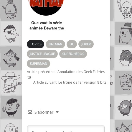
Que vaut la série
animée Beware the
Batman?
TOPICS
BATMAN
DC
JOKER
JUSTICE LEAGUE
SUPER-HÉROS
SUPERMAN
Article précédent:
Annulation des Geek Faëries
:(((
Article suivant:
Le trône de fer version 8 bits
S’abonner