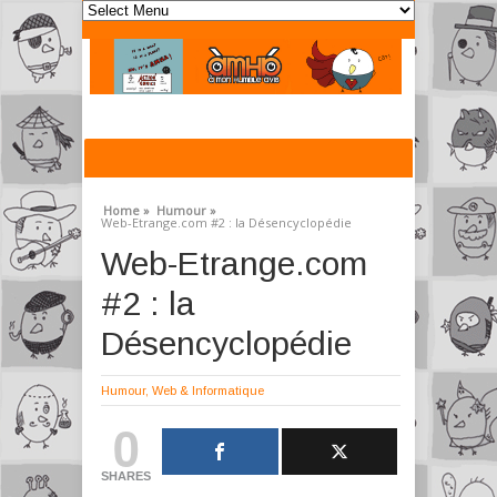
Home »
Humour »
Web-Etrange.com #2 : la Désencyclopédie
Web-Etrange.com
#2 : la
Désencyclopédie
Humour
,
Web & Informatique
0
SHARES