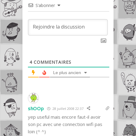
S’abonner
4
COMMENTAIRES
Le plus ancien
shOOp
28 juillet 2008 22:37
yep useful mais encore faut-il avoir
son pc avec une connection wifi pas
loin (^ ^)