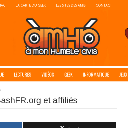
IAC
LA CARTE DU GEEK
LES SITES DES AMIS
CONTACT
UE
LECTURES
VIDÉOS
GEEK
INFORMATIQUE
JEUX
s
shFR.org et affiliés