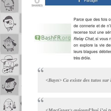
Partager
SHARES
Parce que des fois o
de connerie et de n’
recense tout une sé
Relay Chat
, si vous
on explore la vie d
leurs blagues débiles
très drôle.
<Bayn> Ca existe des tutos sur 
<MacGyver> aujourd’hui j’ai t