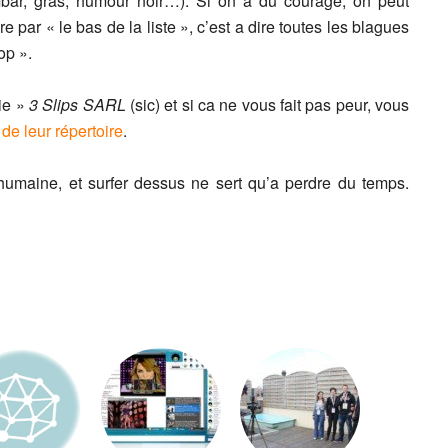
mbar, gras, humour noir…). Si on a du courage, on peut
 par « le bas de la liste », c’est a dire toutes les blagues
op ».
ie »
3 Slips SARL
(sic) et si ca ne vous fait pas peur, vous
 de leur répertoire
.
e humaine, et surfer dessus ne sert qu’a perdre du temps.