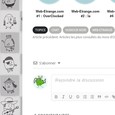
Web-Etrange.com
Web-Etrange.com
Web-
#1 : OverClocked
#2 : la
#4 
ReMix
Désencyclopédie
TOPICS
CHAT
HUMOUR NOIR
WEB-ETRANGE
Article précédent:
Articles les plus consultés du mois d’
S’abonner