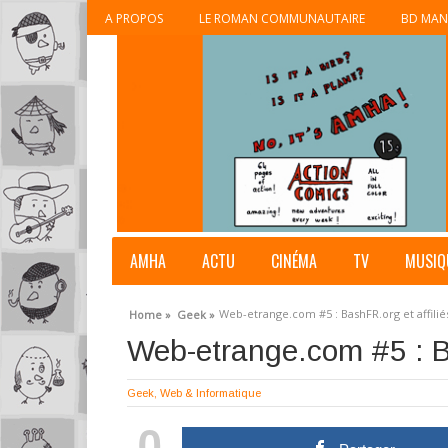
A PROPOS
LE ROMAN COMMUNAUTAIRE
BD MAN
AMHA
ACTU
CINÉMA
TV
MUSIQ
Web-etrange.com #5 : BashFR.org et affilié
Home »
Geek »
Web-etrange.com #5 : Ba
Geek
,
Web & Informatique
0