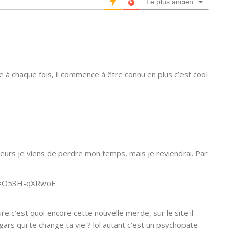
Le plus ancien
 à chaque fois, il commence à être connu en plus c’est cool
lleurs je viens de perdre mon temps, mais je reviendrai. Par
?v=O53H-qXRwoE
re c’est quoi encore cette nouvelle merde, sur le site il
ars qui te change ta vie ? lol autant c’est un psychopate