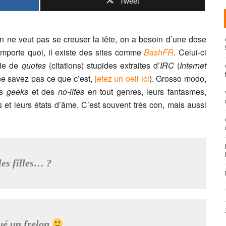
Tweet
n ne veut pas se creuser la tête, on a besoin d’une dose
importe quoi, il existe des sites comme
BashFR
. Celui-ci
rie de
quotes
(citations) stupides extraites d’
IRC
(
Internet
 ne savez pas ce que c’est,
jetez un oeil ici
). Grosso modo,
es
geeks
et des
no-lifes
en tout genres, leurs fantasmes,
 et leurs états d’âme. C’est souvent très con, mais aussi
les filles… ?
ué un frelon