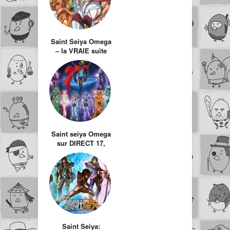
Saint Seiya Omega
– la VRAIE suite
des Chevaliers du
Zodiaque
Saint seiya Omega
sur DIRECT 17,
renouveau du
mythe des années
80 – 90 ?
Saint Seiya: