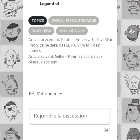
Legend of
Sanctuary – 1er
visuels du film en
CGI… j’ai peur !
TOPICS
CHEVALIERS DU ZODIAQUE
SAINT SEIYA
SOUL OF GOLD
Article précédent:
Captain America 3 – Civil War
: Non, ça ne sera pas LE « Civil War » des
comics
Article suivant:
Selfie – Pour les accros aux
réseaux sociaux
S’abonner