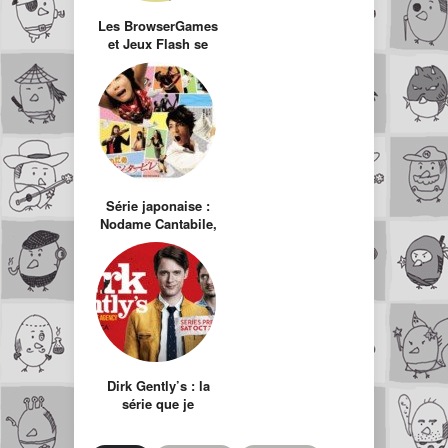
Les BrowserGames
et Jeux Flash se
mettent au mobile
Série japonaise :
Nodame Cantabile,
comment vous
faire aimer la
musique classique
!
Dirk Gently’s : la
série que je
n’attendais pas et
dont je suis