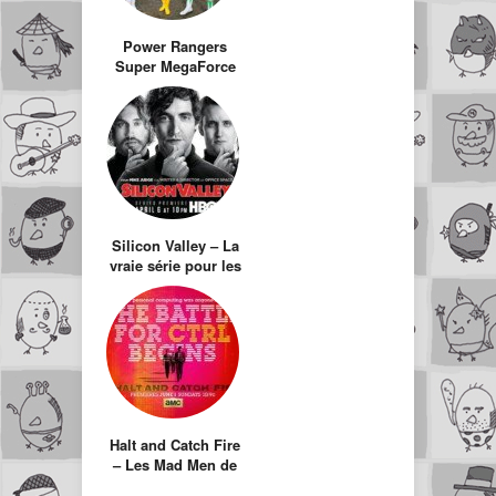
Power Rangers
Super MegaForce
rejoint enfin Super
Sentai Gokaiger
Silicon Valley – La
vraie série pour les
geeks (ou nerds ?)
Halt and Catch Fire
– Les Mad Men de
l’informatique