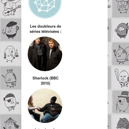
Family Guy VS
SouthPark)
Les doubleurs de
séries télévisées :
Les Chevaliers Du
Zodiaque
Sherlock (BBC
2010)