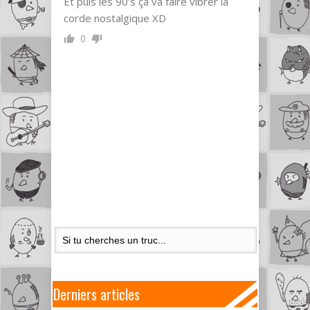
Et puis les 90’s ça va faire vibrer la
corde nostalgique XD
0
Derniers articles