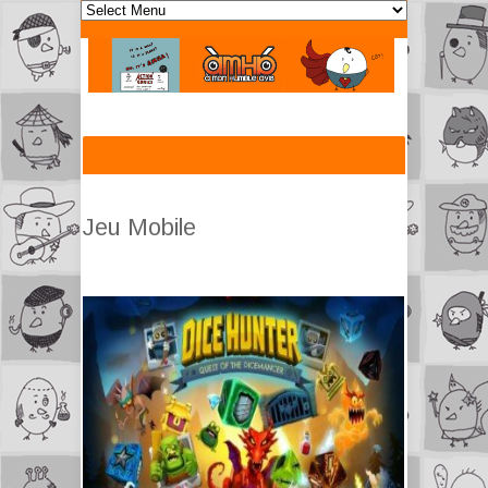
Jeu Mobile