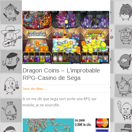
Dragon Coins – L’improbable
RPG-Casino de Sega
Jeux de rôles
Si on me dit que Sega sort sortir une RPG sur
mobile, je ne sourcille..