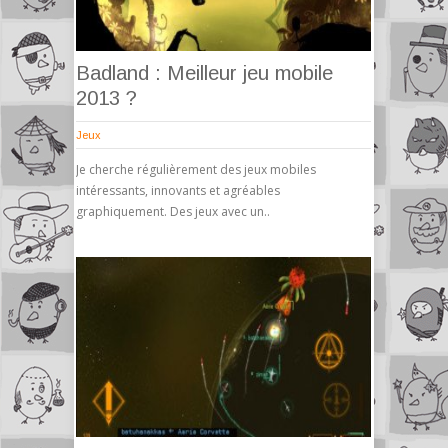
Badland : Meilleur jeu mobile
2013 ?
Jeux
Je cherche régulièrement des jeux mobiles
intéressants, innovants et agréables
graphiquement. Des jeux avec un..