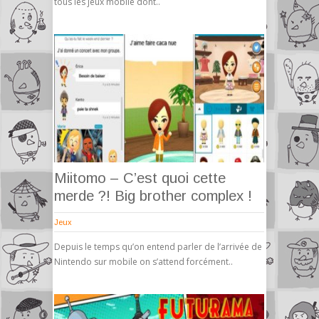
tous les jeux mobile dont..
Miitomo – C’est quoi cette
merde ?! Big brother complex !
Jeux
Depuis le temps qu’on entend parler de l’arrivée de
Nintendo sur mobile on s’attend forcément..